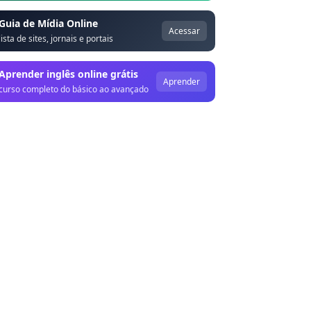
Guia de Mídia Online
Acessar
lista de sites, jornais e portais
Aprender inglês online grátis
Aprender
curso completo do básico ao avançado