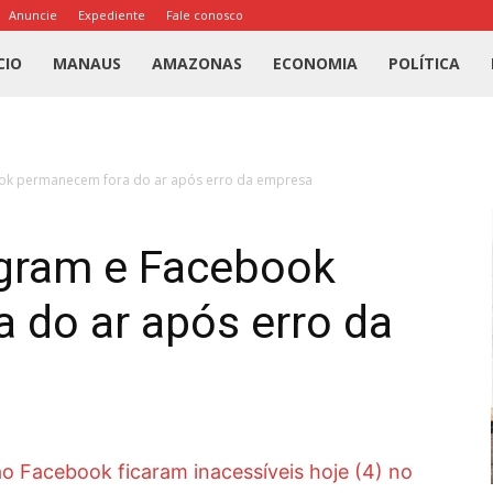
Anuncie
Expediente
Fale conosco
l
CIO
MANAUS
AMAZONAS
ECONOMIA
POLÍTICA
us
ok permanecem fora do ar após erro da empresa
a
gram e Facebook
 do ar após erro da
ao Facebook ficaram inacessíveis hoje (4) no