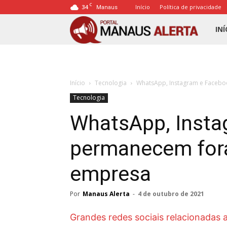
C
34
Início
Política de privacidade
Manaus
Porta
INÍ
Mana
Início
Tecnologia
WhatsApp, Instagram e Facebo
Alert
Tecnologia
WhatsApp, Insta
permanecem fora
empresa
Por
Manaus Alerta
-
4 de outubro de 2021
Grandes redes sociais relacionadas 