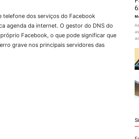
F
6
e telefone dos serviços do Facebook
Ma
ca agenda da internet. O gestor do DNS do
As
as
próprio Facebook, o que pode significar que
ao
rro grave nos principais servidores das
S
F