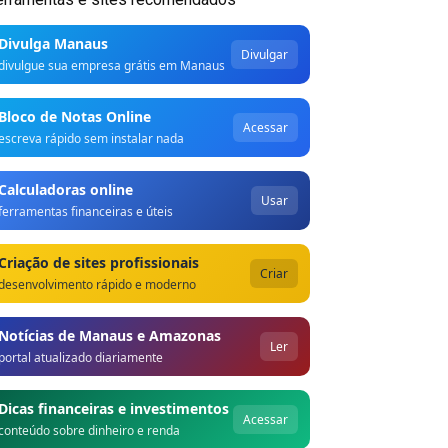
Divulga Manaus
Divulgar
divulgue sua empresa grátis em Manaus
Bloco de Notas Online
Acessar
escreva rápido sem instalar nada
Calculadoras online
Usar
ferramentas financeiras e úteis
Criação de sites profissionais
Criar
desenvolvimento rápido e moderno
Notícias de Manaus e Amazonas
Ler
portal atualizado diariamente
Dicas financeiras e investimentos
Acessar
conteúdo sobre dinheiro e renda