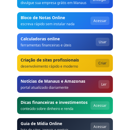
divulgue sua empresa grátis em Manaus
Bloco de Notas Online
Acessar
escreva rápido sem instalar nada
Calculadoras online
Usar
ferramentas financeiras e úteis
Criação de sites profissionais
Criar
desenvolvimento rápido e moderno
Notícias de Manaus e Amazonas
Ler
portal atualizado diariamente
Dicas financeiras e investimentos
Acessar
conteúdo sobre dinheiro e renda
Guia de Mídia Online
Acessar
lista de sites, jornais e portais