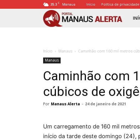
C
35.3
Início
Política de privacidade
Manaus
Porta
INÍ
Mana
Início
Manaus
Caminhão com 160 mil metros cúb
Alert
Manaus
Caminhão com 1
cúbicos de oxig
Por
Manaus Alerta
-
24 de janeiro de 2021
Um carregamento de 160 mil metros
início da tarde deste domingo (24),