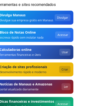
erramentas e sites recomendados
Divulga Manaus
Divulgar
divulgue sua empresa grátis em Manaus
Bloco de Notas Online
Acessar
escreva rápido sem instalar nada
Calculadoras online
Usar
ferramentas financeiras e úteis
Criação de sites profissionais
Criar
desenvolvimento rápido e moderno
Notícias de Manaus e Amazonas
Ler
portal atualizado diariamente
Dicas financeiras e investimentos
Acessar