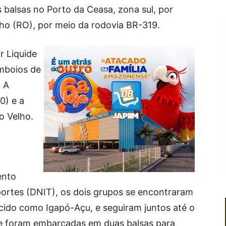
balsas no Porto da Ceasa, zona sul, por
lho (RO), por meio da rodovia BR-319.
r Liquide
omboios de
. A
0) e a
o Velho.
ento
portes (DNIT), os dois grupos se encontraram
ido como Igapó-Açu, e seguiram juntos até o
de foram embarcadas em duas balsas para