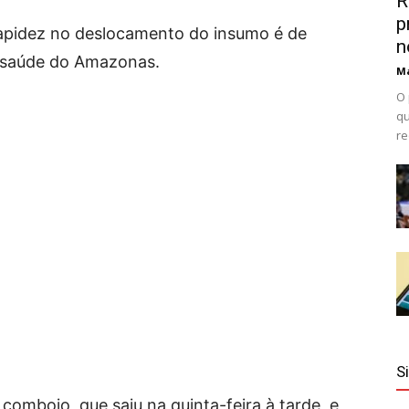
R
p
rapidez no deslocamento do insumo é de
n
e saúde do Amazonas.
Ma
O 
qu
re
S
omboio, que saiu na quinta-feira à tarde, e