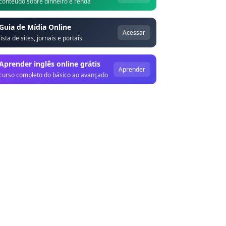
conteúdo sobre dinheiro e renda
Guia de Mídia Online
Acessar
lista de sites, jornais e portais
Aprender inglês online grátis
Aprender
curso completo do básico ao avançado