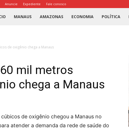
Anuncie
Expediente
Fale conosco
l
CIO
MANAUS
AMAZONAS
ECONOMIA
POLÍTICA
us
icos de oxigênio chega a Manaus
a
60 mil metros
ênio chega a Manaus
 cúbicos de oxigênio chegou a Manaus no
 para atender a demanda da rede de saúde do