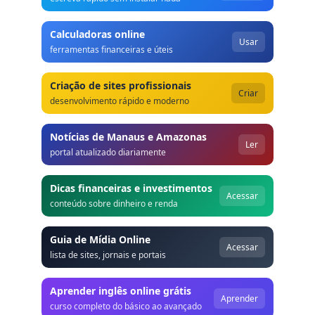
Calculadoras online
Usar
ferramentas financeiras e úteis
Criação de sites profissionais
Criar
desenvolvimento rápido e moderno
Notícias de Manaus e Amazonas
Ler
portal atualizado diariamente
Dicas financeiras e investimentos
Acessar
conteúdo sobre dinheiro e renda
Guia de Mídia Online
Acessar
lista de sites, jornais e portais
Aprender inglês online grátis
Aprender
curso completo do básico ao avançado