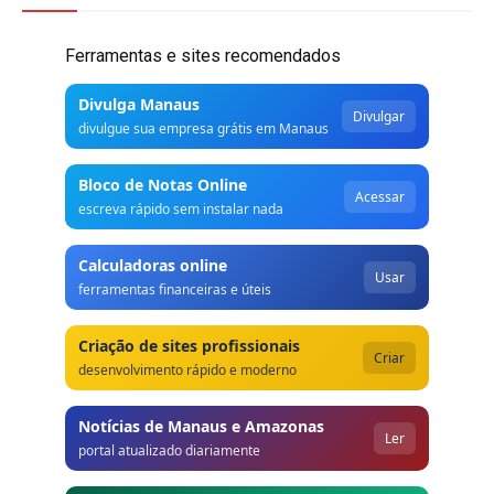
Ferramentas e sites recomendados
Divulga Manaus
Divulgar
divulgue sua empresa grátis em Manaus
Bloco de Notas Online
Acessar
escreva rápido sem instalar nada
Calculadoras online
Usar
ferramentas financeiras e úteis
Criação de sites profissionais
Criar
desenvolvimento rápido e moderno
Notícias de Manaus e Amazonas
Ler
portal atualizado diariamente