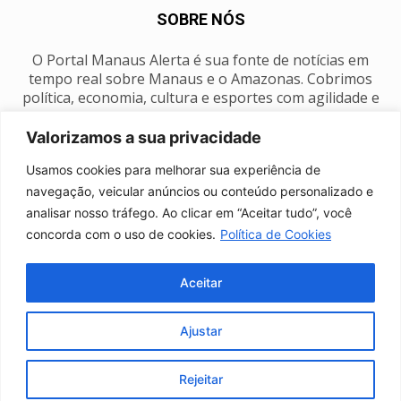
SOBRE NÓS
O Portal Manaus Alerta é sua fonte de notícias em
tempo real sobre Manaus e o Amazonas. Cobrimos
política, economia, cultura e esportes com agilidade e
foco na nossa região.
Valorizamos a sua privacidade
Contato:
manausalerta@gmail.com
Usamos cookies para melhorar sua experiência de
navegação, veicular anúncios ou conteúdo personalizado e
analisar nosso tráfego. Ao clicar em “Aceitar tudo”, você
SIGA-NOS
concorda com o uso de cookies.
Política de Cookies
Aceitar
Ajustar
Anuncie
Expediente
Fale conosco
Política de privacidade
Manaus Clima
Rejeitar
© Portal Manaus Alerta - Todos os direitos reservados