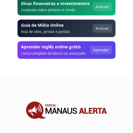
Dicas financeiras e investimentos
Acessar
conteúdo sobre dinheiro e renda
Guia de Mídia Online
Acessar
lista de sites, jornais e portais
Aprender inglês online grátis
Aprender
curso completo do básico ao avançado