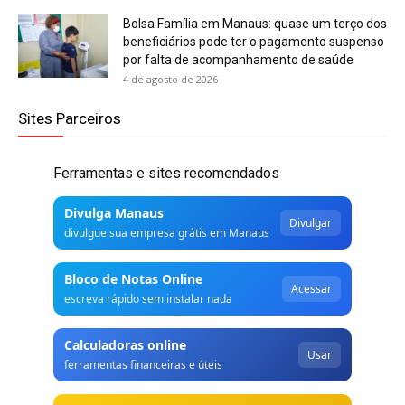
Bolsa Família em Manaus: quase um terço dos
beneficiários pode ter o pagamento suspenso
por falta de acompanhamento de saúde
4 de agosto de 2026
Sites Parceiros
Ferramentas e sites recomendados
Divulga Manaus
Divulgar
divulgue sua empresa grátis em Manaus
Bloco de Notas Online
Acessar
escreva rápido sem instalar nada
Calculadoras online
Usar
ferramentas financeiras e úteis