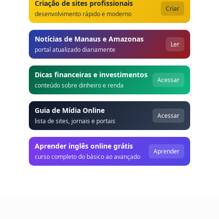
Criação de sites profissionais
Criar
desenvolvimento rápido e moderno
Notícias de Manaus e Amazonas
Ler
portal atualizado diariamente
Dicas financeiras e investimentos
Acessar
conteúdo sobre dinheiro e renda
Guia de Mídia Online
Acessar
lista de sites, jornais e portais
Aprender inglês online grátis
Aprender
curso completo do básico ao avançado