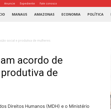
Anuncie
Expediente
Fale conosco
l
CIO
MANAUS
AMAZONAS
ECONOMIA
POLÍTICA
us
usão social e produtiva de mulheres
a
inam acordo de
 produtiva de
 dos Direitos Humanos (MDH) e o Ministério