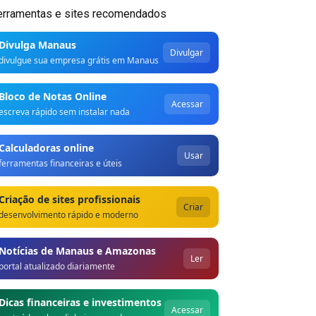
erramentas e sites recomendados
Divulga Manaus
Divulgar
divulgue sua empresa grátis em Manaus
Bloco de Notas Online
Acessar
escreva rápido sem instalar nada
Calculadoras online
Usar
ferramentas financeiras e úteis
Criação de sites profissionais
Criar
desenvolvimento rápido e moderno
Notícias de Manaus e Amazonas
Ler
portal atualizado diariamente
Dicas financeiras e investimentos
Acessar