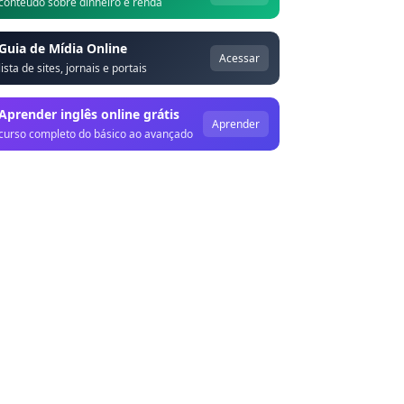
conteúdo sobre dinheiro e renda
Guia de Mídia Online
Acessar
lista de sites, jornais e portais
Aprender inglês online grátis
Aprender
curso completo do básico ao avançado