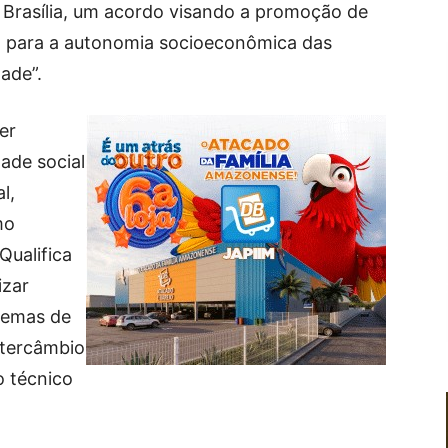
 Brasília, um acordo visando a promoção de
va para a autonomia socioeconômica das
ade”.
er
ade social
l,
mo
Qualifica
izar
temas de
ntercâmbio
o técnico