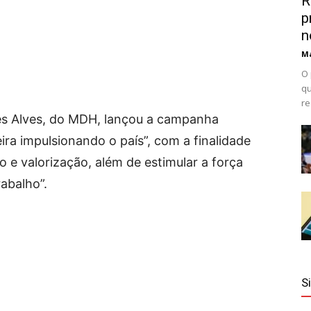
R
p
n
Ma
O 
qu
re
es Alves, do MDH, lançou a campanha
leira impulsionando o país”, com a finalidade
 e valorização, além de estimular a força
abalho”.
S