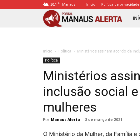
C
30.1
Início
Política de privacidade
Manaus
Porta
INÍ
Mana
Início
Política
Ministérios assinam acordo de incl
Alert
Política
Ministérios ass
inclusão social e
mulheres
Por
Manaus Alerta
-
8 de março de 2021
O Ministério da Mulher, da Família e