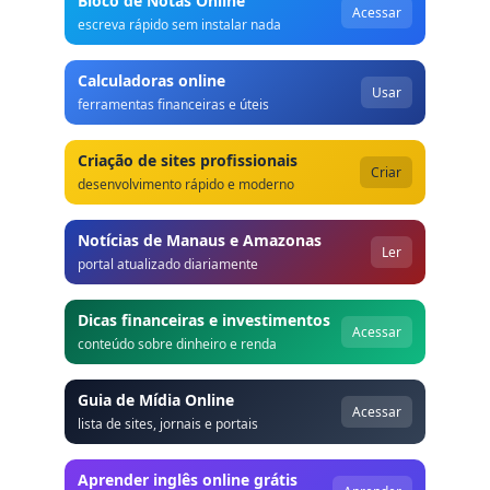
Bloco de Notas Online
Acessar
escreva rápido sem instalar nada
Calculadoras online
Usar
ferramentas financeiras e úteis
Criação de sites profissionais
Criar
desenvolvimento rápido e moderno
Notícias de Manaus e Amazonas
Ler
portal atualizado diariamente
Dicas financeiras e investimentos
Acessar
conteúdo sobre dinheiro e renda
Guia de Mídia Online
Acessar
lista de sites, jornais e portais
Aprender inglês online grátis