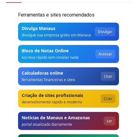
Ferramentas e sites recomendados
Divulga Manaus
Divulgar
divulgue sua empresa grátis em Manaus
Bloco de Notas Online
Acessar
escreva rápido sem instalar nada
Calculadoras online
Usar
ferramentas financeiras e úteis
Criação de sites profissionais
Criar
desenvolvimento rápido e moderno
Notícias de Manaus e Amazonas
Ler
portal atualizado diariamente