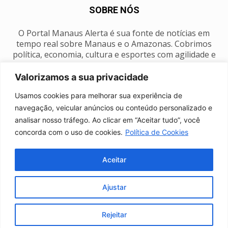
SOBRE NÓS
O Portal Manaus Alerta é sua fonte de notícias em
tempo real sobre Manaus e o Amazonas. Cobrimos
política, economia, cultura e esportes com agilidade e
foco na nossa região.
Valorizamos a sua privacidade
Contato:
manausalerta@gmail.com
Usamos cookies para melhorar sua experiência de
navegação, veicular anúncios ou conteúdo personalizado e
analisar nosso tráfego. Ao clicar em “Aceitar tudo”, você
SIGA-NOS
concorda com o uso de cookies.
Política de Cookies
Aceitar
Ajustar
Anuncie
Expediente
Fale conosco
Política de privacidade
Manaus Clima
Rejeitar
© Portal Manaus Alerta - Todos os direitos reservados