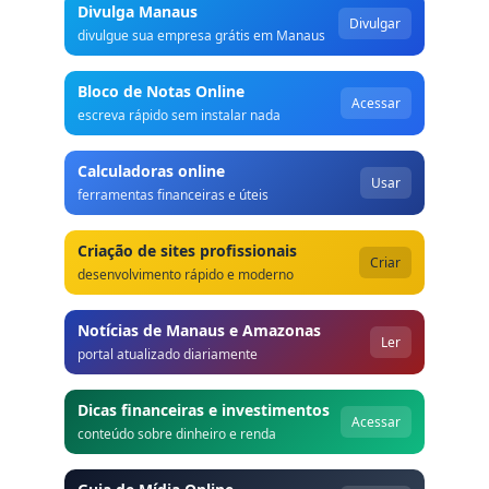
Divulga Manaus
Divulgar
divulgue sua empresa grátis em Manaus
Bloco de Notas Online
Acessar
escreva rápido sem instalar nada
Calculadoras online
Usar
ferramentas financeiras e úteis
Criação de sites profissionais
Criar
desenvolvimento rápido e moderno
Notícias de Manaus e Amazonas
Ler
portal atualizado diariamente
Dicas financeiras e investimentos
Acessar
conteúdo sobre dinheiro e renda