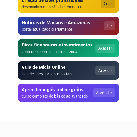
Criação de sites profissionais
Criar
desenvolvimento rápido e moderno
Notícias de Manaus e Amazonas
Ler
portal atualizado diariamente
Dicas financeiras e investimentos
Acessar
conteúdo sobre dinheiro e renda
Guia de Mídia Online
Acessar
lista de sites, jornais e portais
Aprender inglês online grátis
Aprender
curso completo do básico ao avançado