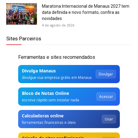
Maratona Internacional de Manaus 2027 tem
data definida e novo formato; confira as
novidades
4 de agosto de 2026
Sites Parceiros
Ferramentas e sites recomendados
Divulga Manaus
Divulgar
divulgue sua empresa grátis em Manaus
Bloco de Notas Online
Acessar
escreva rápido sem instalar nada
Calculadoras online
Usar
ferramentas financeiras e úteis