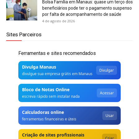
Bolsa Família em Manaus: quase um terço dos
beneficiários pode ter o pagamento suspenso
por falta de acompanhamento de saúde
4 de agosto de 2026
Sites Parceiros
Ferramentas e sites recomendados
Divulga Manaus
Divulgar
divulgue sua empresa grátis em Manaus
Bloco de Notas Online
Acessar
escreva rápido sem instalar nada
Calculadoras online
Usar
ferramentas financeiras e úteis
Criação de sites profissionais
Criar