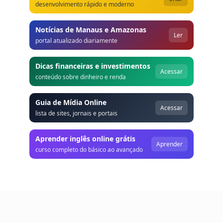
desenvolvimento rápido e moderno
Notícias de Manaus e Amazonas
Ler
portal atualizado diariamente
Dicas financeiras e investimentos
Acessar
conteúdo sobre dinheiro e renda
Guia de Mídia Online
Acessar
lista de sites, jornais e portais
Aprender inglês online grátis
Aprender
curso completo do básico ao avançado