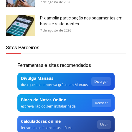
7 de agosto de 2026
Pix amplia participação nos pagamentos em
bares e restaurantes
7 de agosto de 2026
Sites Parceiros
Ferramentas e sites recomendados
Divulga Manaus
Divulgar
divulgue sua empresa grátis em Manaus
Bloco de Notas Online
Acessar
escreva rápido sem instalar nada
Calculadoras online
Usar
ferramentas financeiras e úteis