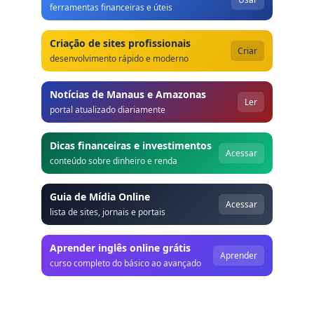
ferramentas financeiras e úteis
Criação de sites profissionais
Criar
desenvolvimento rápido e moderno
Notícias de Manaus e Amazonas
Ler
portal atualizado diariamente
Dicas financeiras e investimentos
Acessar
conteúdo sobre dinheiro e renda
Guia de Mídia Online
Acessar
lista de sites, jornais e portais
Aprender inglês online grátis
Aprender
curso completo do básico ao avançado