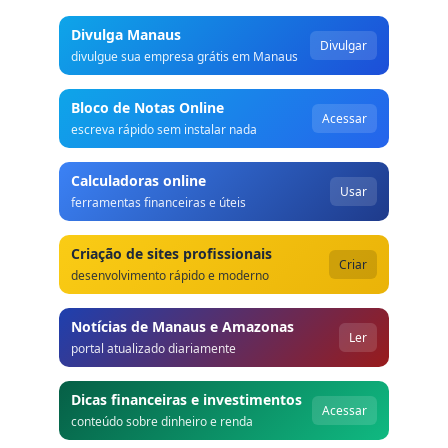
Divulga Manaus
Divulgar
divulgue sua empresa grátis em Manaus
Bloco de Notas Online
Acessar
escreva rápido sem instalar nada
Calculadoras online
Usar
ferramentas financeiras e úteis
Criação de sites profissionais
Criar
desenvolvimento rápido e moderno
Notícias de Manaus e Amazonas
Ler
portal atualizado diariamente
Dicas financeiras e investimentos
Acessar
conteúdo sobre dinheiro e renda