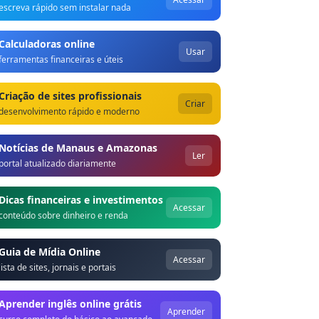
escreva rápido sem instalar nada
Calculadoras online
Usar
ferramentas financeiras e úteis
Criação de sites profissionais
Criar
desenvolvimento rápido e moderno
Notícias de Manaus e Amazonas
Ler
portal atualizado diariamente
Dicas financeiras e investimentos
Acessar
conteúdo sobre dinheiro e renda
Guia de Mídia Online
Acessar
lista de sites, jornais e portais
Aprender inglês online grátis
Aprender