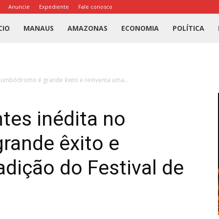
Anuncie
Expediente
Fale conosco
l
CIO
MANAUS
AMAZONAS
ECONOMIA
POLÍTICA
us
 Bumbódromo é grande êxito e reinventa uma...
a
ntes inédita no
ande êxito e
adição do Festival de