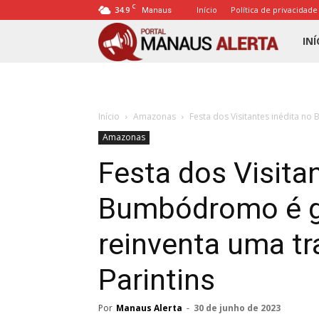
C
34.9
Início
Política de privacidade
Manaus
Porta
INÍ
Mana
Início
Amazonas
Festa dos Visitantes inédita no
Alert
Amazonas
Festa dos Visita
Bumbódromo é gr
reinventa uma tr
Parintins
Por
Manaus Alerta
-
30 de junho de 2023