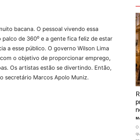
V
 muito bacana. O pessoal vivendo essa
palco de 360⁰ e a gente fica feliz de estar
ia a esse público. O governo Wilson Lima
 com o objetivo de proporcionar emprego,
s. Os artistas estão se divertindo. Então,
 o secretário Marcos Apolo Muniz.
R
p
n
Ma
O 
qu