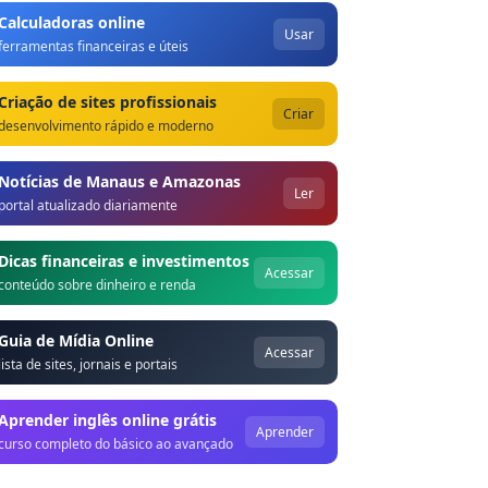
Calculadoras online
Usar
ferramentas financeiras e úteis
Criação de sites profissionais
Criar
desenvolvimento rápido e moderno
Notícias de Manaus e Amazonas
Ler
portal atualizado diariamente
Dicas financeiras e investimentos
Acessar
conteúdo sobre dinheiro e renda
Guia de Mídia Online
Acessar
lista de sites, jornais e portais
Aprender inglês online grátis
Aprender
curso completo do básico ao avançado