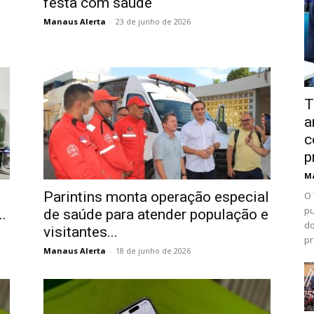
festa com saúde
Manaus Alerta
-
23 de junho de 2026
T
a
c
p
Ma
Parintins monta operação especial
O 
pu
.
de saúde para atender população e
do
visitantes...
pr
Manaus Alerta
-
18 de junho de 2026