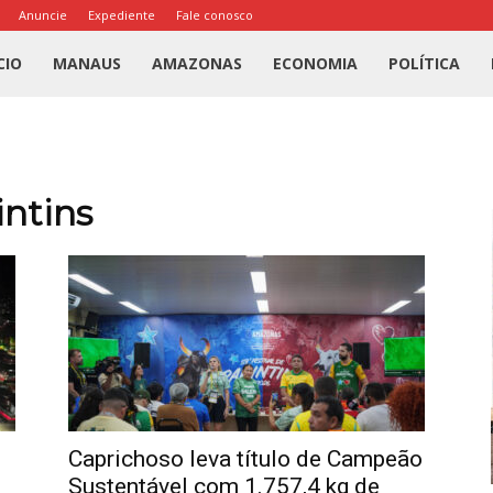
Anuncie
Expediente
Fale conosco
l
CIO
MANAUS
AMAZONAS
ECONOMIA
POLÍTICA
us
a
intins
Caprichoso leva título de Campeão
Sustentável com 1.757,4 kg de