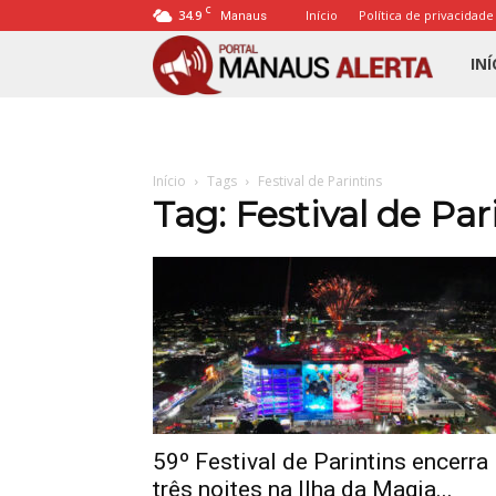
C
34.9
Início
Política de privacidade
Manaus
Porta
INÍ
Mana
Início
Tags
Festival de Parintins
Alert
Tag: Festival de Par
59º Festival de Parintins encerra
três noites na Ilha da Magia...