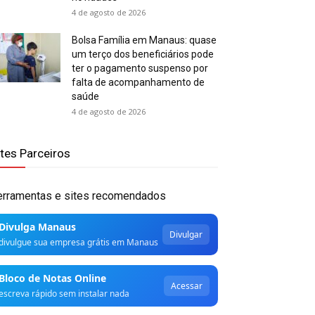
4 de agosto de 2026
Bolsa Família em Manaus: quase
um terço dos beneficiários pode
ter o pagamento suspenso por
falta de acompanhamento de
saúde
4 de agosto de 2026
ites Parceiros
erramentas e sites recomendados
Divulga Manaus
Divulgar
divulgue sua empresa grátis em Manaus
Bloco de Notas Online
Acessar
escreva rápido sem instalar nada