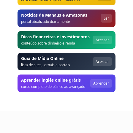
Notícias de Manaus e Amazonas
Ler
portal atualizado diariamente
Dicas financeiras e investimentos
Acessar
conteúdo sobre dinheiro e renda
Guia de Mídia Online
Acessar
lista de sites, jornais e portais
Aprender inglês online grátis
Aprender
curso completo do básico ao avançado