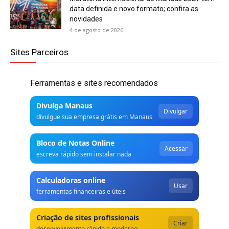
data definida e novo formato; confira as
novidades
4 de agosto de 2026
Sites Parceiros
Ferramentas e sites recomendados
Divulga Manaus
Divulgar
divulgue sua empresa grátis em Manaus
Bloco de Notas Online
Acessar
escreva rápido sem instalar nada
Calculadoras online
Usar
ferramentas financeiras e úteis
Criação de sites profissionais
Criar
desenvolvimento rápido e moderno