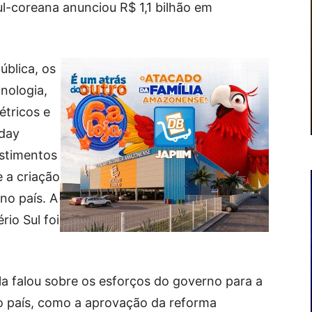
l-coreana anunciou R$ 1,1 bilhão em
ública, os
nologia,
étricos e
nday
stimentos
 a criação
no país. A
rio Sul foi
la falou sobre os esforços do governo para a
o país, como a aprovação da reforma