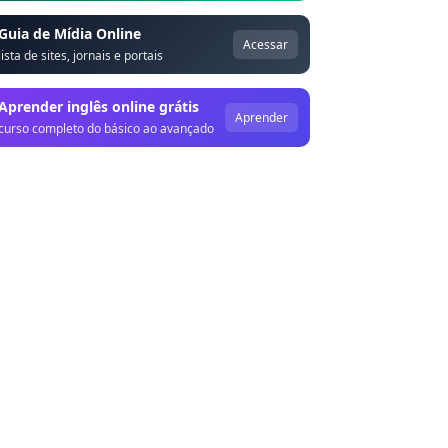
Guia de Mídia Online
Acessar
lista de sites, jornais e portais
Aprender inglês online grátis
Aprender
curso completo do básico ao avançado