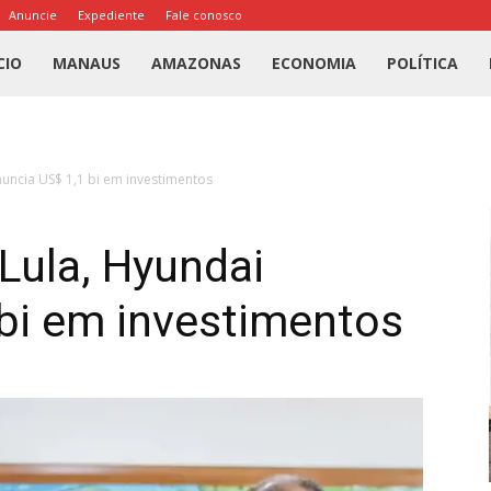
Anuncie
Expediente
Fale conosco
l
CIO
MANAUS
AMAZONAS
ECONOMIA
POLÍTICA
us
uncia US$ 1,1 bi em investimentos
a
Lula, Hyundai
bi em investimentos