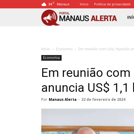
C
34
Início
Política de privacidade
Manaus
Porta
INÍ
Mana
Início
Economia
Em reunião com Lula, Hyundai an
Alert
Economia
Em reunião com 
anuncia US$ 1,1 
Por
Manaus Alerta
-
22 de fevereiro de 2024