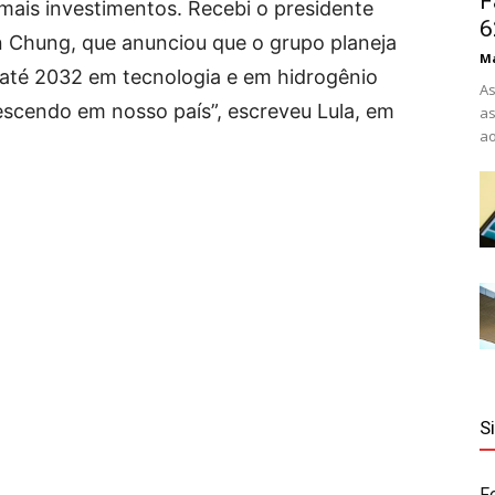
F
 mais investimentos. Recebi o presidente
6
n Chung, que anunciou que o grupo planeja
Ma
es até 2032 em tecnologia e em hidrogênio
As
scendo em nosso país”, escreveu Lula, em
as
ao
S
F