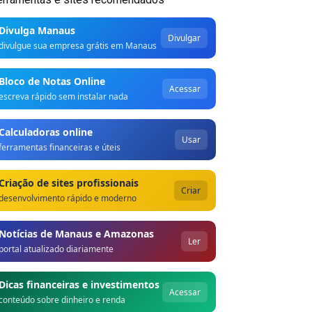
Divulga Manaus
Divulgar
divulgue sua empresa grátis em Manaus
Bloco de Notas Online
Acessar
escreva rápido sem instalar nada
Calculadoras online
Usar
ferramentas financeiras e úteis
Criação de sites profissionais
Criar
desenvolvimento rápido e moderno
Notícias de Manaus e Amazonas
Ler
portal atualizado diariamente
Dicas financeiras e investimentos
Acessar
conteúdo sobre dinheiro e renda