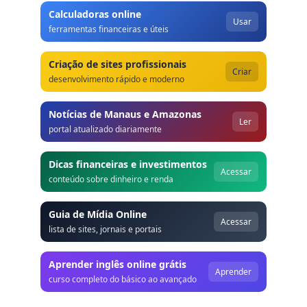
Calculadoras online
Usar
ferramentas financeiras e úteis
Criação de sites profissionais
Criar
desenvolvimento rápido e moderno
Notícias de Manaus e Amazonas
Ler
portal atualizado diariamente
Dicas financeiras e investimentos
Acessar
conteúdo sobre dinheiro e renda
Guia de Mídia Online
Acessar
lista de sites, jornais e portais
Aprender inglês online grátis
Aprender
curso completo do básico ao avançado