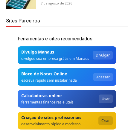
7 de agosto de 2026
Sites Parceiros
Ferramentas e sites recomendados
Divulga Manaus
Divulgar
divulgue sua empresa grátis em Manaus
Bloco de Notas Online
Acessar
escreva rápido sem instalar nada
Calculadoras online
Usar
ferramentas financeiras e úteis
Criação de sites profissionais
Criar
desenvolvimento rápido e moderno