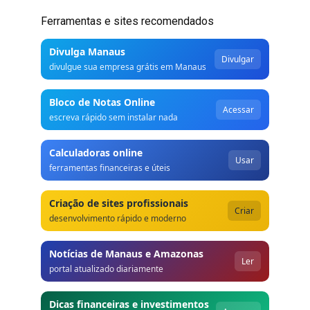
Ferramentas e sites recomendados
Divulga Manaus
Divulgar
divulgue sua empresa grátis em Manaus
Bloco de Notas Online
Acessar
escreva rápido sem instalar nada
Calculadoras online
Usar
ferramentas financeiras e úteis
Criação de sites profissionais
Criar
desenvolvimento rápido e moderno
Notícias de Manaus e Amazonas
Ler
portal atualizado diariamente
Dicas financeiras e investimentos