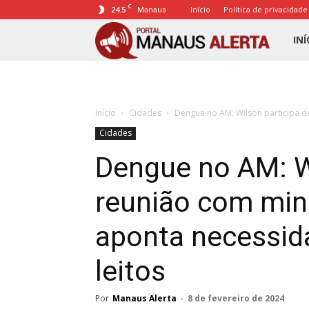
C
24.5
Início
Política de privacidade
Manaus
Porta
INÍ
Mana
Início
Cidades
Dengue no AM: Wilson participa de
Alert
Cidades
Dengue no AM: Wi
reunião com min
aponta necessid
leitos
Por
Manaus Alerta
-
8 de fevereiro de 2024