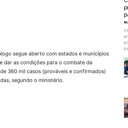
C
p
p
Ma
A 
pr
pú
pa
iálogo segue aberto com estados e municípios
e dar as condições para o combate da
s de 360 mil casos (prováveis e confirmados)
as, segundo o ministério.