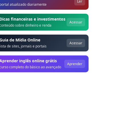
Ler
portal atualizado diariamente
Dicas financeiras e investimentos
Acessar
conteúdo sobre dinheiro e renda
Guia de Mídia Online
Acessar
lista de sites, jornais e portais
Aprender inglês online grátis
Aprender
curso completo do básico ao avançado