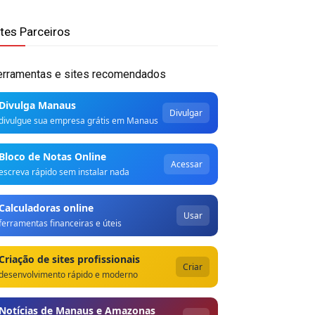
ites Parceiros
erramentas e sites recomendados
Divulga Manaus
Divulgar
divulgue sua empresa grátis em Manaus
Bloco de Notas Online
Acessar
escreva rápido sem instalar nada
Calculadoras online
Usar
ferramentas financeiras e úteis
Criação de sites profissionais
Criar
desenvolvimento rápido e moderno
Notícias de Manaus e Amazonas