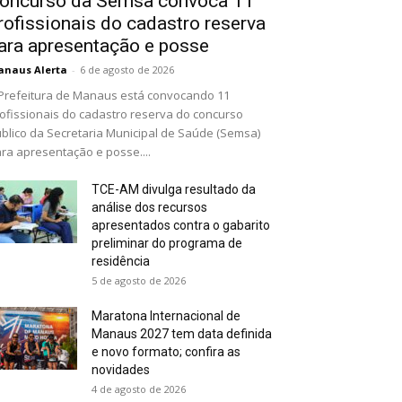
oncurso da Semsa convoca 11
rofissionais do cadastro reserva
ara apresentação e posse
naus Alerta
-
6 de agosto de 2026
Prefeitura de Manaus está convocando 11
ofissionais do cadastro reserva do concurso
blico da Secretaria Municipal de Saúde (Semsa)
ra apresentação e posse....
TCE-AM divulga resultado da
análise dos recursos
apresentados contra o gabarito
preliminar do programa de
residência
5 de agosto de 2026
Maratona Internacional de
Manaus 2027 tem data definida
e novo formato; confira as
novidades
4 de agosto de 2026