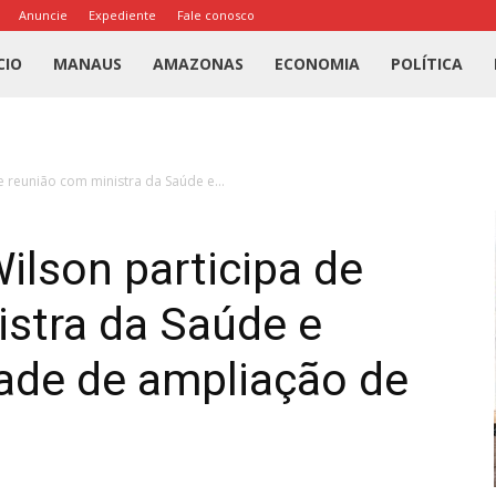
Anuncie
Expediente
Fale conosco
l
CIO
MANAUS
AMAZONAS
ECONOMIA
POLÍTICA
us
 reunião com ministra da Saúde e...
a
lson participa de
istra da Saúde e
ade de ampliação de