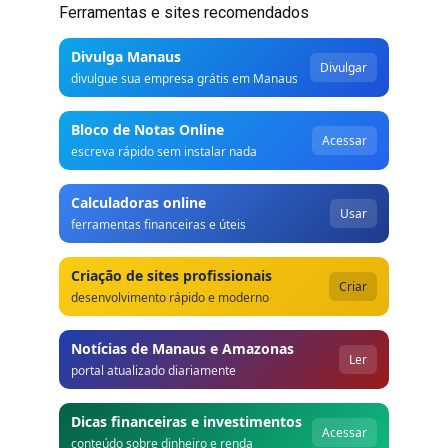
Ferramentas e sites recomendados
Divulga Manaus
Divulgar
divulgue sua empresa grátis em Manaus
Bloco de Notas Online
Acessar
escreva rápido sem instalar nada
Calculadoras online
Usar
ferramentas financeiras e úteis
Criação de sites profissionais
Criar
desenvolvimento rápido e moderno
Notícias de Manaus e Amazonas
Ler
portal atualizado diariamente
Dicas financeiras e investimentos
Acessar
conteúdo sobre dinheiro e renda