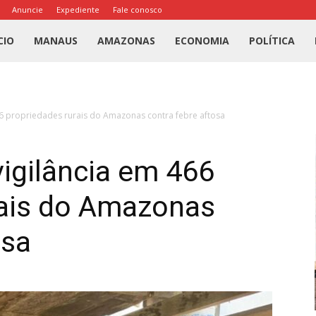
Anuncie
Expediente
Fale conosco
l
CIO
MANAUS
AMAZONAS
ECONOMIA
POLÍTICA
us
466 propriedades rurais do Amazonas contra febre aftosa
a
vigilância em 466
rais do Amazonas
osa