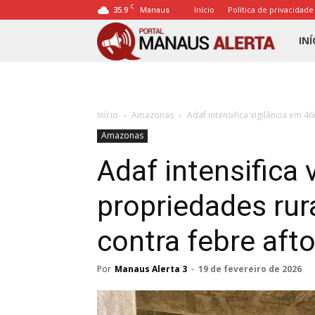
C
35.9
Início
Política de privacidade
Manaus
Porta
INÍ
Mana
Início
Amazonas
Adaf intensifica vigilância em 
Alert
Amazonas
Adaf intensifica 
propriedades ru
contra febre aft
Por
Manaus Alerta 3
-
19 de fevereiro de 2026