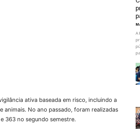
C
p
p
Ma
A 
pr
pú
pa
gilância ativa baseada em risco, incluindo a
 e animais. No ano passado, foram realizadas
e e 363 no segundo semestre.