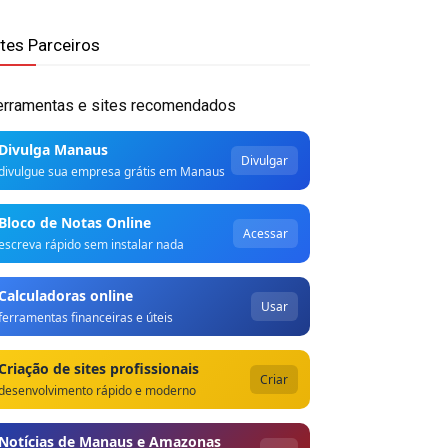
ites Parceiros
erramentas e sites recomendados
Divulga Manaus
Divulgar
divulgue sua empresa grátis em Manaus
Bloco de Notas Online
Acessar
escreva rápido sem instalar nada
Calculadoras online
Usar
ferramentas financeiras e úteis
Criação de sites profissionais
Criar
desenvolvimento rápido e moderno
Notícias de Manaus e Amazonas