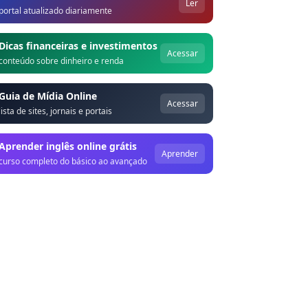
Ler
portal atualizado diariamente
Dicas financeiras e investimentos
Acessar
conteúdo sobre dinheiro e renda
Guia de Mídia Online
Acessar
lista de sites, jornais e portais
Aprender inglês online grátis
Aprender
curso completo do básico ao avançado