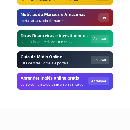
Notícias de Manaus e Amazonas
Ler
portal atualizado diariamente
Dicas financeiras e investimentos
Acessar
conteúdo sobre dinheiro e renda
Guia de Mídia Online
Acessar
lista de sites, jornais e portais
Aprender inglês online grátis
Aprender
curso completo do básico ao avançado