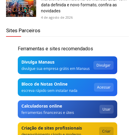
data definida e novo formato; confira as
novidades
4 de agosto de 2026
Sites Parceiros
Ferramentas e sites recomendados
Divulga Manaus
Divulgar
divulgue sua empresa grátis em Manaus
Bloco de Notas Online
Acessar
escreva rápido sem instalar nada
Calculadoras online
Usar
ferramentas financeiras e úteis
Criação de sites profissionais
Criar
desenvolvimento rápido e moderno