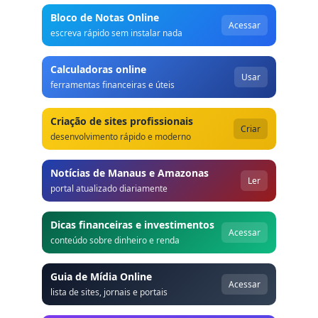
Bloco de Notas Online
Acessar
escreva rápido sem instalar nada
Calculadoras online
Usar
ferramentas financeiras e úteis
Criação de sites profissionais
Criar
desenvolvimento rápido e moderno
Notícias de Manaus e Amazonas
Ler
portal atualizado diariamente
Dicas financeiras e investimentos
Acessar
conteúdo sobre dinheiro e renda
Guia de Mídia Online
Acessar
lista de sites, jornais e portais