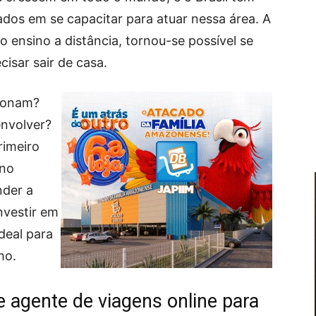
ados em se capacitar para atuar nessa área. A
 ensino a distância, tornou-se possível se
isar sair de casa.
cionam?
envolver?
rimeiro
 no
nder a
nvestir em
deal para
mo.
 agente de viagens online para