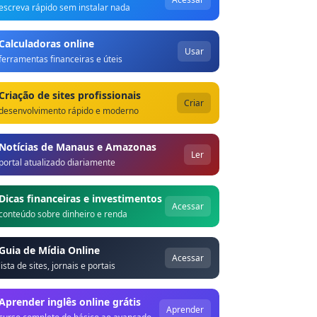
escreva rápido sem instalar nada
Calculadoras online
Usar
ferramentas financeiras e úteis
Criação de sites profissionais
Criar
desenvolvimento rápido e moderno
Notícias de Manaus e Amazonas
Ler
portal atualizado diariamente
Dicas financeiras e investimentos
Acessar
conteúdo sobre dinheiro e renda
Guia de Mídia Online
Acessar
lista de sites, jornais e portais
Aprender inglês online grátis
Aprender