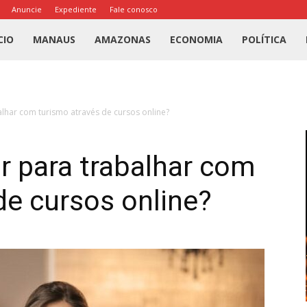
Anuncie
Expediente
Fale conosco
l
CIO
MANAUS
AMAZONAS
ECONOMIA
POLÍTICA
us
lhar com turismo através de cursos online?
a
r para trabalhar com
de cursos online?