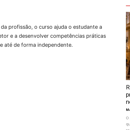
V
a profissão, o curso ajuda o estudante a
tor e a desenvolver competências práticas
 e até de forma independente.
R
p
n
Ma
O 
qu