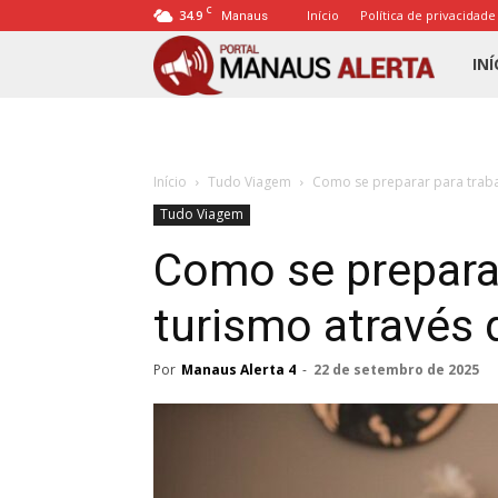
C
34.9
Início
Política de privacidade
Manaus
Porta
INÍ
Mana
Início
Tudo Viagem
Como se preparar para traba
Alert
Tudo Viagem
Como se prepara
turismo através 
Por
Manaus Alerta 4
-
22 de setembro de 2025