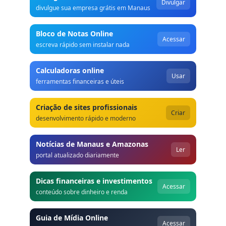
Divulgar
divulgue sua empresa grátis em Manaus
Bloco de Notas Online
Acessar
escreva rápido sem instalar nada
Calculadoras online
Usar
ferramentas financeiras e úteis
Criação de sites profissionais
Criar
desenvolvimento rápido e moderno
Notícias de Manaus e Amazonas
Ler
portal atualizado diariamente
Dicas financeiras e investimentos
Acessar
conteúdo sobre dinheiro e renda
Guia de Mídia Online
Acessar