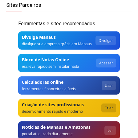
Sites Parceiros
Ferramentas e sites recomendados
Divulga Manaus
Divulgar
divulgue sua empresa grátis em Manaus
Bloco de Notas Online
Acessar
escreva rápido sem instalar nada
Calculadoras online
Usar
ferramentas financeiras e úteis
Criação de sites profissionais
Criar
desenvolvimento rápido e moderno
Notícias de Manaus e Amazonas
Ler
portal atualizado diariamente