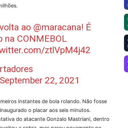
milhões.
 volta ao
@maracana
! É
o
na CONMEBOL
twitter.com/ztlVpM4j42
tadores
September 22, 2021
imeiros instantes de bola rolando. Não fosse
inaugurado o placar aos seis minutos.
ntativa do atacante Gonzalo Mastriani, dentro
roveitou a sobra, mas parou novamente no