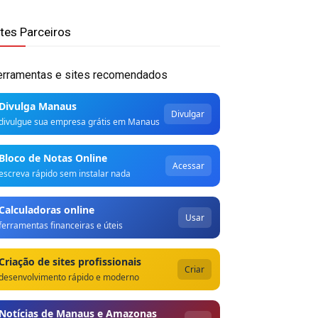
ites Parceiros
erramentas e sites recomendados
Divulga Manaus
Divulgar
divulgue sua empresa grátis em Manaus
Bloco de Notas Online
Acessar
escreva rápido sem instalar nada
Calculadoras online
Usar
ferramentas financeiras e úteis
Criação de sites profissionais
Criar
desenvolvimento rápido e moderno
Notícias de Manaus e Amazonas