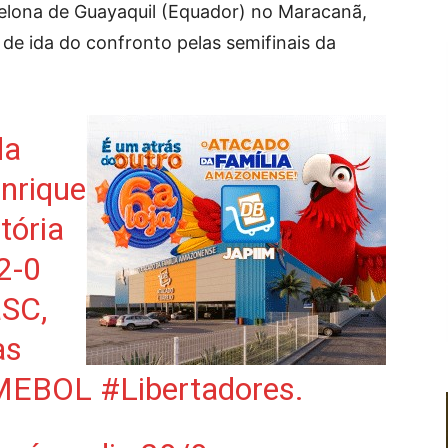
elona de Guayaquil (Equador) no Maracanã,
o de ida do confronto pelas semifinais da
da
nrique
tória
2-0
aSC
,
as
NMEBOL
#Libertadores
.