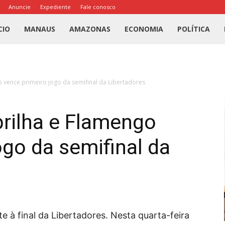
Anuncie
Expediente
Fale conosco
l
CIO
MANAUS
AMAZONAS
ECONOMIA
POLÍTICA
us
 vence primeiro jogo da semifinal da Libertadores
a
brilha e Flamengo
ogo da semifinal da
à final da Libertadores. Nesta quarta-feira