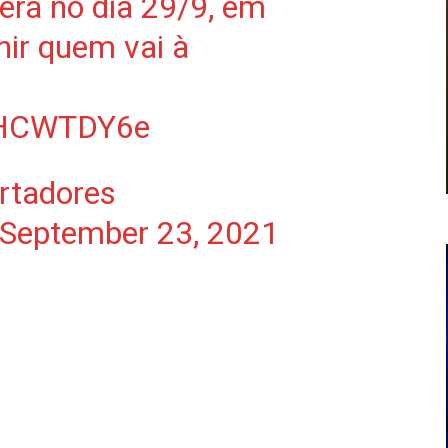
erá no dia 29/9, em
nir quem vai à
AVHCWTDY6e
tadores
September 23, 2021