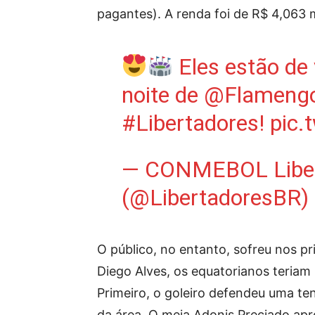
pagantes). A renda foi de R$ 4,063 
Eles estão de
noite de
@Flameng
#Libertadores
!
pic.
— CONMEBOL Liber
(@LibertadoresBR)
O público, no entanto, sofreu nos pr
Diego Alves, os equatorianos teriam 
Primeiro, o goleiro defendeu uma te
da área. O meia Adonis Preciado ap