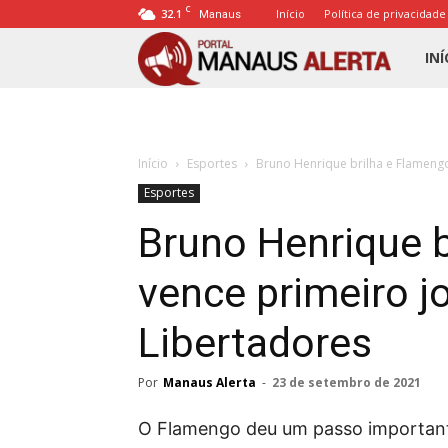
C
32.1
Início
Política de privacidade
Manaus
Porta
INÍ
Mana
Início
Esportes
Bruno Henrique brilha e Flamengo
Alert
Esportes
Bruno Henrique 
vence primeiro j
Libertadores
Por
Manaus Alerta
-
23 de setembro de 2021
O Flamengo deu um passo importante 