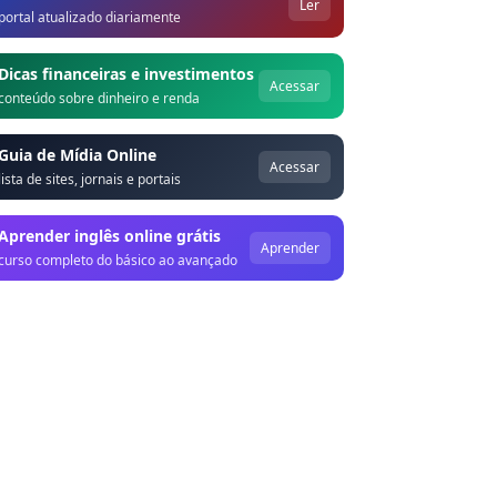
Ler
portal atualizado diariamente
Dicas financeiras e investimentos
Acessar
conteúdo sobre dinheiro e renda
Guia de Mídia Online
Acessar
lista de sites, jornais e portais
Aprender inglês online grátis
Aprender
curso completo do básico ao avançado