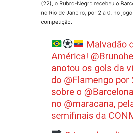
(22), o Rubro-Negro recebeu o Barc
no Rio de Janeiro, por 2 a 0, no jog
competição.
Malvadão 
América!
@Brunohe
anotou os gols da vi
do
@Flamengo
por 
sobre o
@Barcelon
no
@maracana
, pel
semifinais da CO