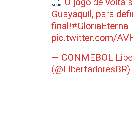
O jogo de volta s
Guayaquil, para defi
final!
#GloriaEterna
pic.twitter.com/
— CONMEBOL Liber
(@LibertadoresBR)