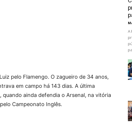
C
p
p
Ma
A 
pr
pú
pa
 Luiz pelo Flamengo. O zagueiro de 34 anos,
ntrava em campo há 143 dias. A última
, quando ainda defendia o Arsenal, na vitória
 pelo Campeonato Inglês.