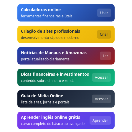
Calculadoras online
Usar
ferramentas financeiras e úteis
Criação de sites profissionais
Criar
desenvolvimento rápido e moderno
Notícias de Manaus e Amazonas
Ler
portal atualizado diariamente
Dicas financeiras e investimentos
Acessar
conteúdo sobre dinheiro e renda
Guia de Mídia Online
Acessar
lista de sites, jornais e portais
Aprender inglês online grátis
Aprender
curso completo do básico ao avançado