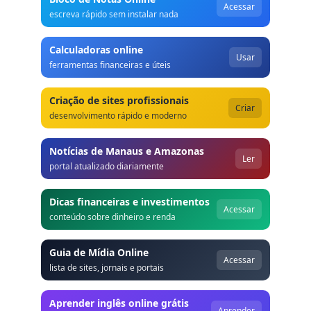
Acessar
escreva rápido sem instalar nada
Calculadoras online
Usar
ferramentas financeiras e úteis
Criação de sites profissionais
Criar
desenvolvimento rápido e moderno
Notícias de Manaus e Amazonas
Ler
portal atualizado diariamente
Dicas financeiras e investimentos
Acessar
conteúdo sobre dinheiro e renda
Guia de Mídia Online
Acessar
lista de sites, jornais e portais
Aprender inglês online grátis
Aprender