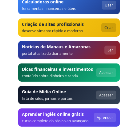
Calculadoras online
Usar
ferramentas financeiras e úteis
Criação de sites profissionais
Criar
desenvolvimento rápido e moderno
Notícias de Manaus e Amazonas
Ler
portal atualizado diariamente
Dicas financeiras e investimentos
Acessar
conteúdo sobre dinheiro e renda
Guia de Mídia Online
Acessar
lista de sites, jornais e portais
Aprender inglês online grátis
Aprender
curso completo do básico ao avançado