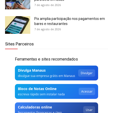
7 de agosto de 2026
Pix amplia participação nos pagamentos em
bares e restaurantes
7 de agosto de 2026
Sites Parceiros
Ferramentas e sites recomendados
Divulga Manaus
Divulgar
divulgue sua empresa grátis em Manaus
Bloco de Notas Online
Acessar
escreva rápido sem instalar nada
Calculadoras online
Usar
ferramentas financeiras e úteis