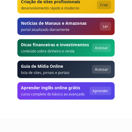
Criação de sites profissionais
Criar
desenvolvimento rápido e moderno
Notícias de Manaus e Amazonas
Ler
portal atualizado diariamente
Dicas financeiras e investimentos
Acessar
conteúdo sobre dinheiro e renda
Guia de Mídia Online
Acessar
lista de sites, jornais e portais
Aprender inglês online grátis
Aprender
curso completo do básico ao avançado