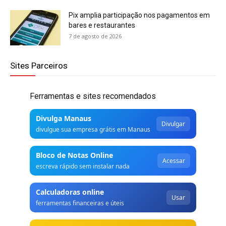
Pix amplia participação nos pagamentos em
bares e restaurantes
7 de agosto de 2026
Sites Parceiros
Ferramentas e sites recomendados
Divulga Manaus
Divulgar
divulgue sua empresa grátis em Manaus
Bloco de Notas Online
Acessar
escreva rápido sem instalar nada
Calculadoras online
Usar
ferramentas financeiras e úteis