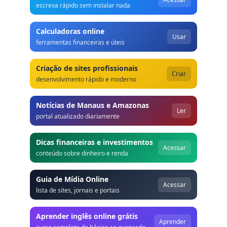
escreva rápido sem instalar nada
Calculadoras online
Usar
ferramentas financeiras e úteis
Criação de sites profissionais
Criar
desenvolvimento rápido e moderno
Notícias de Manaus e Amazonas
Ler
portal atualizado diariamente
Dicas financeiras e investimentos
Acessar
conteúdo sobre dinheiro e renda
Guia de Mídia Online
Acessar
lista de sites, jornais e portais
Aprender inglês online grátis
Aprender