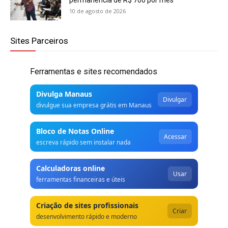
10 de agosto de 2026
Sites Parceiros
Ferramentas e sites recomendados
Divulga Manaus
Divulgar
divulgue sua empresa grátis em Manaus
Bloco de Notas Online
Acessar
escreva rápido sem instalar nada
Calculadoras online
Usar
ferramentas financeiras e úteis
Criação de sites profissionais
Criar
desenvolvimento rápido e moderno