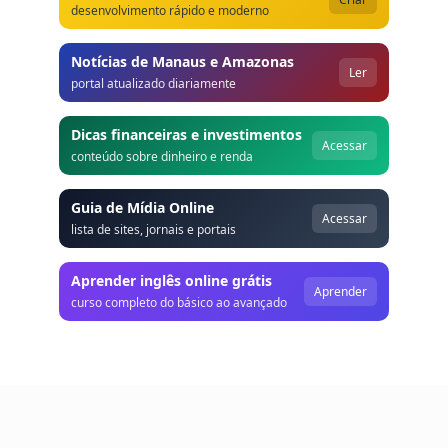
desenvolvimento rápido e moderno
Notícias de Manaus e Amazonas
Ler
portal atualizado diariamente
Dicas financeiras e investimentos
Acessar
conteúdo sobre dinheiro e renda
Guia de Mídia Online
Acessar
lista de sites, jornais e portais
Aprender inglês online grátis
Aprender
curso completo do básico ao avançado