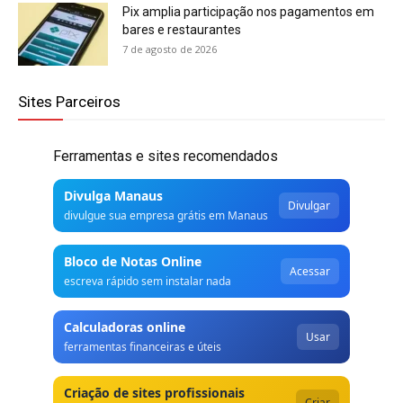
Pix amplia participação nos pagamentos em
bares e restaurantes
7 de agosto de 2026
Sites Parceiros
Ferramentas e sites recomendados
Divulga Manaus
Divulgar
divulgue sua empresa grátis em Manaus
Bloco de Notas Online
Acessar
escreva rápido sem instalar nada
Calculadoras online
Usar
ferramentas financeiras e úteis
Criação de sites profissionais
Criar