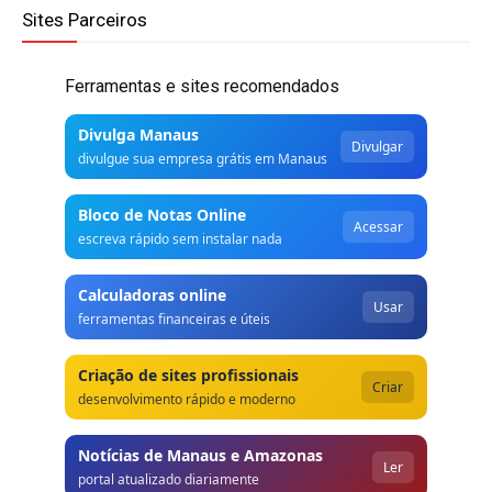
Sites Parceiros
Ferramentas e sites recomendados
Divulga Manaus
Divulgar
divulgue sua empresa grátis em Manaus
Bloco de Notas Online
Acessar
escreva rápido sem instalar nada
Calculadoras online
Usar
ferramentas financeiras e úteis
Criação de sites profissionais
Criar
desenvolvimento rápido e moderno
Notícias de Manaus e Amazonas
Ler
portal atualizado diariamente