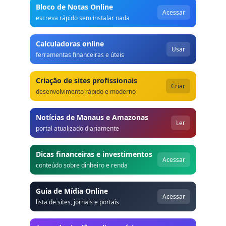
Bloco de Notas Online
Acessar
escreva rápido sem instalar nada
Calculadoras online
Usar
ferramentas financeiras e úteis
Criação de sites profissionais
Criar
desenvolvimento rápido e moderno
Notícias de Manaus e Amazonas
Ler
portal atualizado diariamente
Dicas financeiras e investimentos
Acessar
conteúdo sobre dinheiro e renda
Guia de Mídia Online
Acessar
lista de sites, jornais e portais