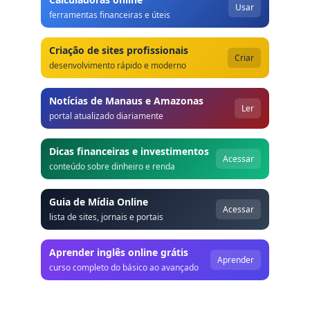
Usar
ferramentas financeiras e úteis
Criação de sites profissionais
Criar
desenvolvimento rápido e moderno
Notícias de Manaus e Amazonas
Ler
portal atualizado diariamente
Dicas financeiras e investimentos
Acessar
conteúdo sobre dinheiro e renda
Guia de Mídia Online
Acessar
lista de sites, jornais e portais
Aprender inglês online grátis
Aprender
curso completo do básico ao avançado