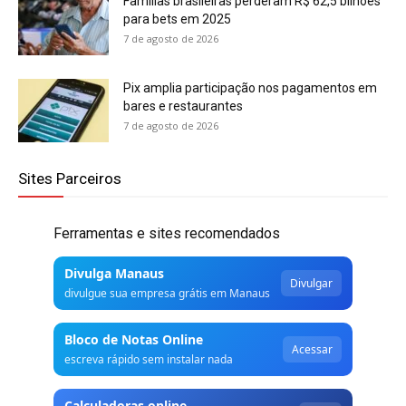
Famílias brasileiras perderam R$ 62,5 bilhões
para bets em 2025
7 de agosto de 2026
Pix amplia participação nos pagamentos em
bares e restaurantes
7 de agosto de 2026
Sites Parceiros
Ferramentas e sites recomendados
Divulga Manaus
Divulgar
divulgue sua empresa grátis em Manaus
Bloco de Notas Online
Acessar
escreva rápido sem instalar nada
Calculadoras online