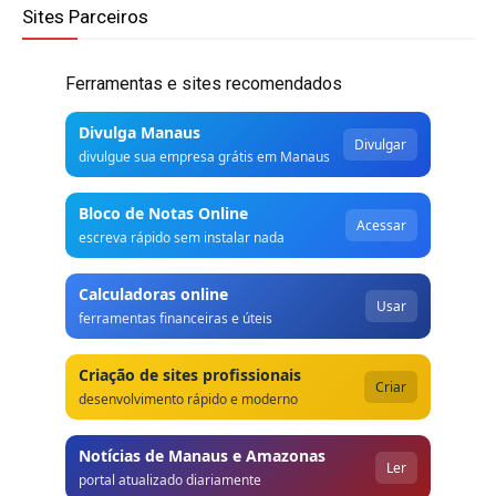
Sites Parceiros
Ferramentas e sites recomendados
Divulga Manaus
Divulgar
divulgue sua empresa grátis em Manaus
Bloco de Notas Online
Acessar
escreva rápido sem instalar nada
Calculadoras online
Usar
ferramentas financeiras e úteis
Criação de sites profissionais
Criar
desenvolvimento rápido e moderno
Notícias de Manaus e Amazonas
Ler
portal atualizado diariamente