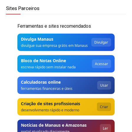
Sites Parceiros
Ferramentas e sites recomendados
Divulga Manaus
Divulgar
divulgue sua empresa grátis em Manaus
Bloco de Notas Online
Acessar
escreva rápido sem instalar nada
Calculadoras online
Usar
ferramentas financeiras e úteis
Criação de sites profissionais
Criar
desenvolvimento rápido e moderno
Notícias de Manaus e Amazonas
Ler
portal atualizado diariamente