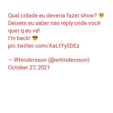
Qual cidade eu deveria fazer show?
Deixem eu saber nas reply onde você
quer q eu vá!
I’m back!
pic.twitter.com/AaLtYySDEz
— Whindersson (@whindersson)
October 27, 2021