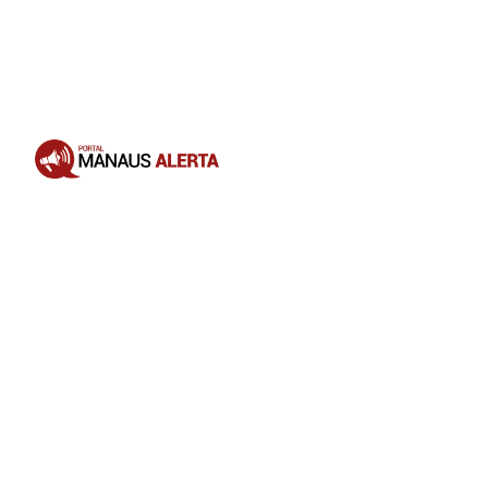
Opening
https://portalmanausalerta.com.br/vitoria-supermercados-anuncia-aquisicao-da-rede-rodrigues-e-amplia-operacoes-no-amazonas/?utm_source=web-stories-generator