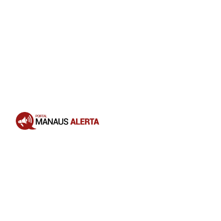
Opening
https://portalmanausalerta.com.br/vitoria-supermercados-anuncia-aquisicao-da-rede-rodrigues-e-amplia-operacoes-no-amazonas/?utm_source=web-stories-generator