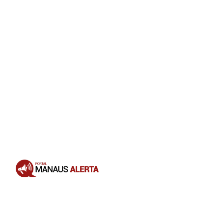
Opening
https://portalmanausalerta.com.br/vitoria-supermercados-anuncia-aquisicao-da-rede-rodrigues-e-amplia-operacoes-no-amazonas/?utm_source=web-stories-generator
Para os clientes, a mudança deve
ocorrer de forma gradual, com as