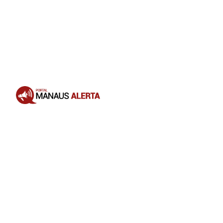
Opening
https://portalmanausalerta.com.br/vitoria-supermercados-anuncia-aquisicao-da-rede-rodrigues-e-amplia-operacoes-no-amazonas/?utm_source=web-stories-generator