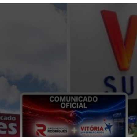
Opening
https://portalmanausalerta.com.br/vitoria-supermercados-anuncia-aquisicao-da-rede-rodrigues-e-amplia-operacoes-no-amazonas/?utm_source=web-stories-generator
Fonte:
Comunicado oficial divulgado
pelo Vitória Supermercados.