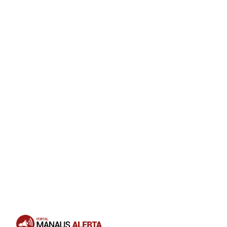
Opening
https://portalmanausalerta.com.br/vitoria-supermercados-anuncia-aquisicao-da-rede-rodrigues-e-amplia-operacoes-no-amazonas/?utm_source=web-stories-generator