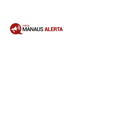
Opening
https://portalmanausalerta.com.br/vitoria-supermercados-anuncia-aquisicao-da-rede-rodrigues-e-amplia-operacoes-no-amazonas/?utm_source=web-stories-generator