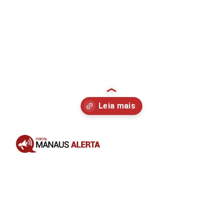
Opening
https://portalmanausalerta.com.br/vitoria-supermercados-anuncia-aquisicao-da-rede-rodrigues-e-amplia-operacoes-no-amazonas/?utm_source=web-stories-generator