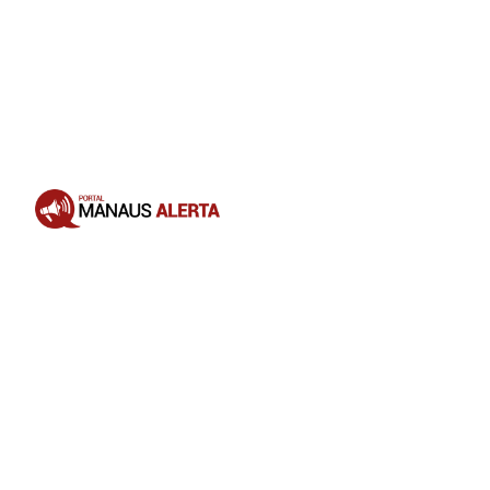
Opening
https://portalmanausalerta.com.br/vacine-seu-pet-campanha-antirrabica-segue-em-manaus-com-37-pontos-fixos/?utm_source=web-stories-generator
Os pontos de vacinação estão
localizados em todas as zonas da
cidade: