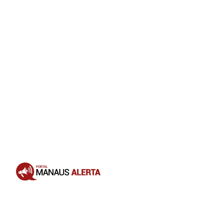
8h às 17h, e sábados, das 9h às 13h
Clínica Veterinária Bom Doctor (Av.
Iraque, Rua Leopoldo Bayma, Gilberto
Mestrinho): Segunda a sexta, das 9h às
19h, e sábados, das 9h às 15h
Agrossara Clínica Veterinária (Av. Autaz
Mirim, São José Operário): Segunda a
sábado, das 8h às 18h; domingos e
feriados, das 8h às 12h
Opening
https://portalmanausalerta.com.br/vacine-seu-pet-campanha-antirrabica-segue-em-manaus-com-37-pontos-fixos/?utm_source=web-stories-generator
Zona Oeste