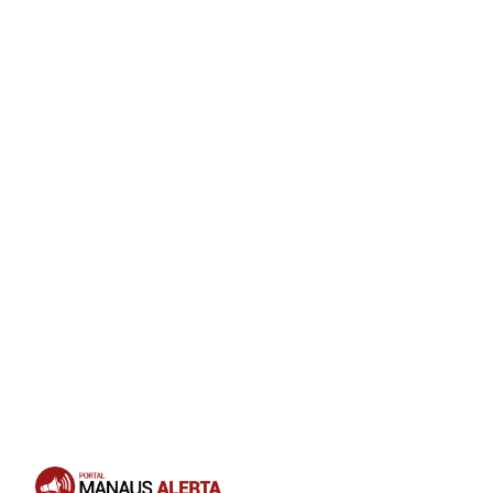
Opening
https://portalmanausalerta.com.br/vacine-seu-pet-campanha-antirrabica-segue-em-manaus-com-37-pontos-fixos/?utm_source=web-stories-generator