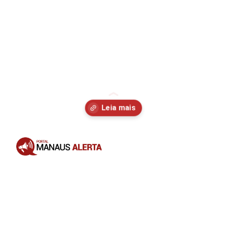
Opening
https://portalmanausalerta.com.br/vacine-seu-pet-campanha-antirrabica-segue-em-manaus-com-37-pontos-fixos/?utm_source=web-stories-generator