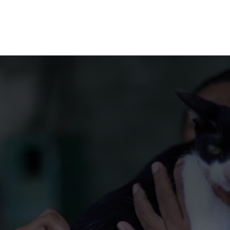
Opening
https://portalmanausalerta.com.br/vacine-seu-pet-campanha-antirrabica-segue-em-manaus-com-37-pontos-fixos/?utm_source=web-stories-generator
Contato e informações