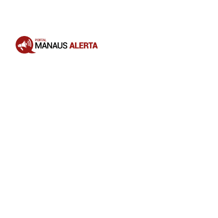
Opening
https://portalmanausalerta.com.br/vacine-seu-pet-campanha-antirrabica-segue-em-manaus-com-37-pontos-fixos/?utm_source=web-stories-generator
Zona Norte