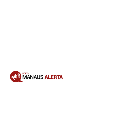
Opening
https://portalmanausalerta.com.br/vacine-seu-pet-campanha-antirrabica-segue-em-manaus-com-37-pontos-fixos/?utm_source=web-stories-generator
Zona Sul