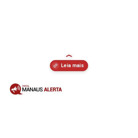
Opening
https://portalmanausalerta.com.br/seguidores-de-virginia-fonseca-se-revoltam-e-acusam-influenciadora-de-dar-golpe-em-venda-de-produtos/?utm_source=web-stories-generator