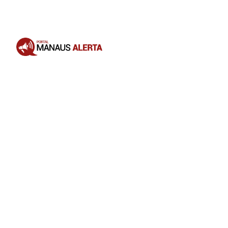
Opening
https://portalmanausalerta.com.br/seguidores-de-virginia-fonseca-se-revoltam-e-acusam-influenciadora-de-dar-golpe-em-venda-de-produtos/?utm_source=web-stories-generator