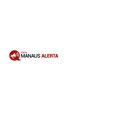
Opening
https://portalmanausalerta.com.br/seguidores-de-virginia-fonseca-se-revoltam-e-acusam-influenciadora-de-dar-golpe-em-venda-de-produtos/?utm_source=web-stories-generator