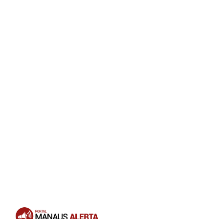
Opening
https://portalmanausalerta.com.br/seguidores-de-virginia-fonseca-se-revoltam-e-acusam-influenciadora-de-dar-golpe-em-venda-de-produtos/?utm_source=web-stories-generator