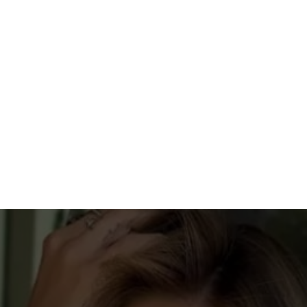
Aproveite para compartilhar clicando no
botão acima!
Opening
https://portalmanausalerta.com.br/seguidores-de-virginia-fonseca-se-revoltam-e-acusam-influenciadora-de-dar-golpe-em-venda-de-produtos/?utm_source=web-stories-generator