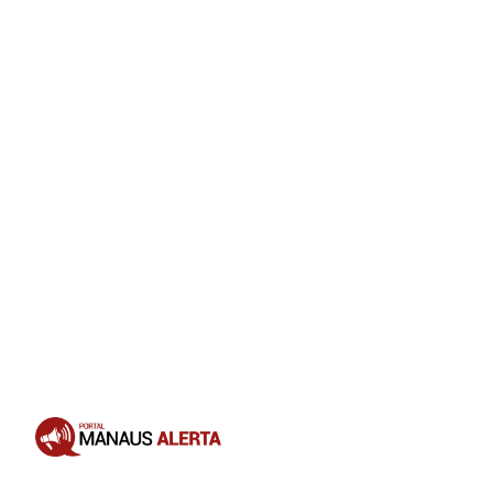
Opening
https://portalmanausalerta.com.br/maduro-anuncia-bloqueio-de-10-dias-da-rede-x-por-incitar-guerra-civil/?utm_source=web-stories-generator