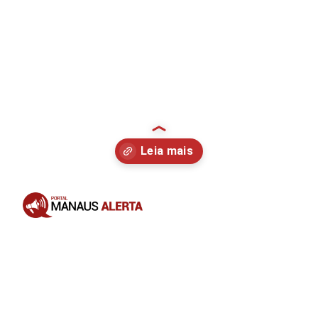
Opening
https://portalmanausalerta.com.br/maduro-anuncia-bloqueio-de-10-dias-da-rede-x-por-incitar-guerra-civil/?utm_source=web-stories-generator