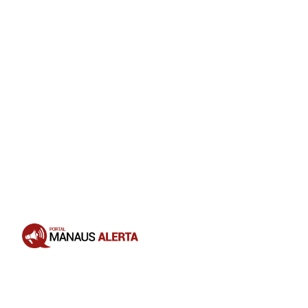
Opening
https://portalmanausalerta.com.br/maduro-anuncia-bloqueio-de-10-dias-da-rede-x-por-incitar-guerra-civil/?utm_source=web-stories-generator
“Dez dias para que apresente as
informações e para estabelecer a