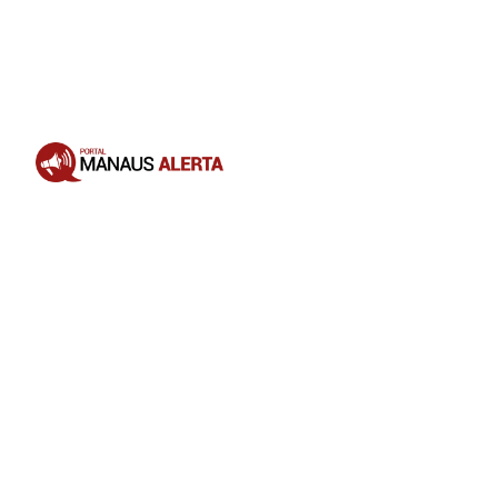
Opening
https://portalmanausalerta.com.br/maduro-anuncia-bloqueio-de-10-dias-da-rede-x-por-incitar-guerra-civil/?utm_source=web-stories-generator