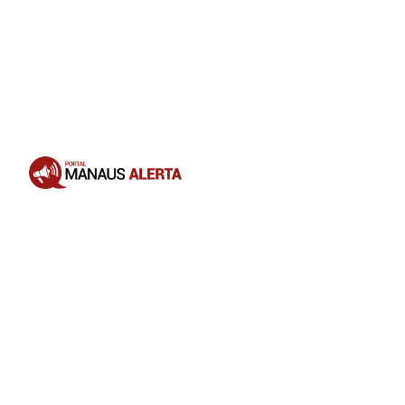
Opening
https://portalmanausalerta.com.br/maduro-anuncia-bloqueio-de-10-dias-da-rede-x-por-incitar-guerra-civil/?utm_source=web-stories-generator