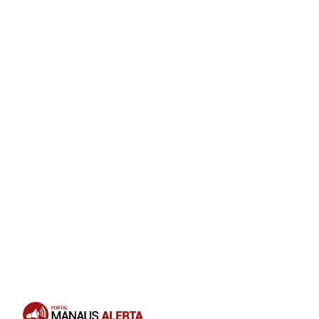
Opening
https://portalmanausalerta.com.br/maduro-anuncia-bloqueio-de-10-dias-da-rede-x-por-incitar-guerra-civil/?utm_source=web-stories-generator