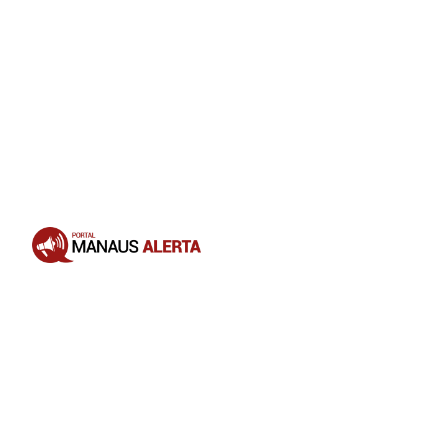
Opening
https://portalmanausalerta.com.br/maduro-anuncia-bloqueio-de-10-dias-da-rede-x-por-incitar-guerra-civil/?utm_source=web-stories-generator