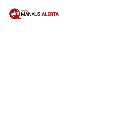
Opening
https://portalmanausalerta.com.br/maduro-anuncia-bloqueio-de-10-dias-da-rede-x-por-incitar-guerra-civil/?utm_source=web-stories-generator