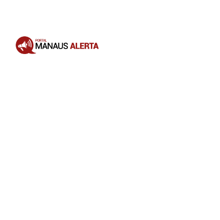
Opening
https://portalmanausalerta.com.br/maduro-anuncia-bloqueio-de-10-dias-da-rede-x-por-incitar-guerra-civil/?utm_source=web-stories-generator