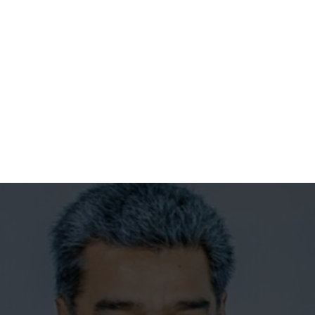
Aproveite para compartilhar clicando no
botão acima!
Opening
https://portalmanausalerta.com.br/maduro-anuncia-bloqueio-de-10-dias-da-rede-x-por-incitar-guerra-civil/?utm_source=web-stories-generator