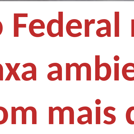
 Federal
axa ambie
com mais 