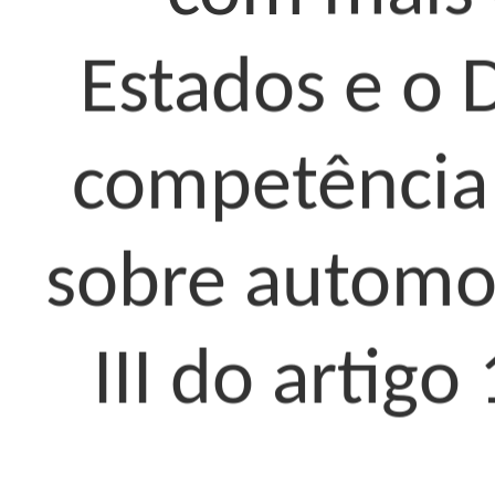
Estados e o 
competência 
sobre automot
III do artigo