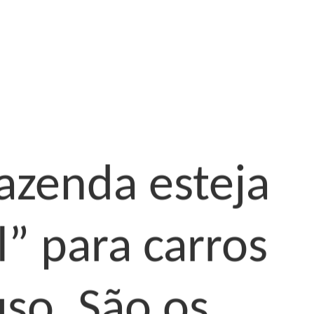
Fazenda esteja
” para carros
so. São os