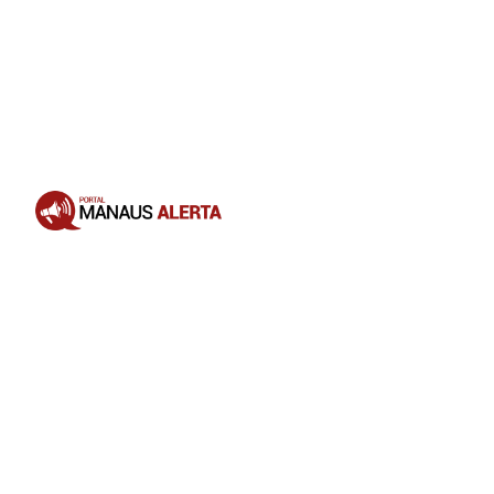
Opening
https://portalmanausalerta.com.br/apos-receberem-as-chaves-familias-do-morar-melhor-15-sao-contempladas-com-moveis-e-eletrodomesticos/?utm_source=web-stories-generator
A iniciativa de entregar as moradias
semimobiliadas foi elogiada
publicamente pelo presidente Luiz
Inácio Lula da Silva durante a
inauguração do complexo
habitacional, no dia 26 de maio, que
classificou a ação da cidade de