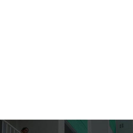
Aproveite para compartilhar clicando no
botão acima!
Opening
https://portalmanausalerta.com.br/apos-receberem-as-chaves-familias-do-morar-melhor-15-sao-contempladas-com-moveis-e-eletrodomesticos/?utm_source=web-stories-generator