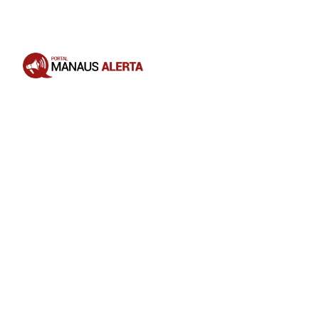
Opening
https://portalmanausalerta.com.br/apos-receberem-as-chaves-familias-do-morar-melhor-15-sao-contempladas-com-moveis-e-eletrodomesticos/?utm_source=web-stories-generator