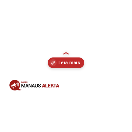
Opening
https://portalmanausalerta.com.br/apos-receberem-as-chaves-familias-do-morar-melhor-15-sao-contempladas-com-moveis-e-eletrodomesticos/?utm_source=web-stories-generator